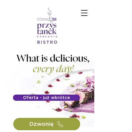
What is delicious,
every day!
Oferta - już wkrótce
Dzwonię