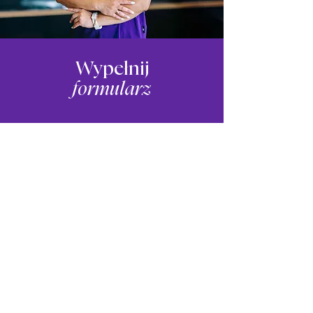
Wypełnij
formularz
Imię
*
Nazwisko
*
Email
*
Telefon
Rodzaj przyjęcia
*